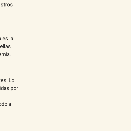
estros
 es la
ellas
emia.
tes. Lo
idas por
odo a