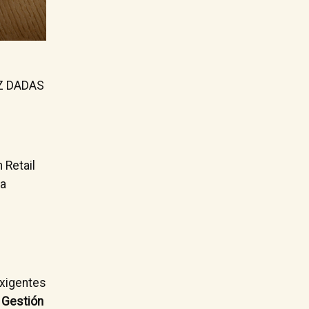
Z DADAS
h Retail
a
exigentes
 Gestión