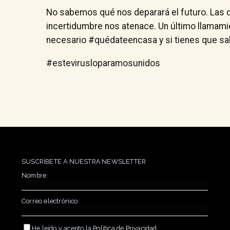
No sabemos qué nos deparará el futuro. Las d
incertidumbre nos atenace. Un último llamamie
necesario #quédateencasa y si tienes que sal
#estevirusloparamosunidos
SUSCRÍBETE A NUESTRA NEWSLETTER
Nombre:
Correo electrónico:
He leído y acepto la
Política de Privacidad