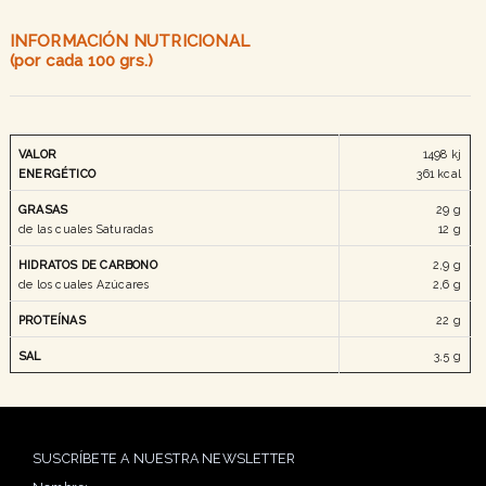
INFORMACIÓN NUTRICIONAL
(por cada 100 grs.)
VALOR
1498 kj
ENERGÉTICO
361 kcal
GRASAS
29 g
de las cuales Saturadas
12 g
HIDRATOS DE CARBONO
2,9 g
de los cuales Azúcares
2,6 g
PROTEÍNAS
22 g
SAL
3,5 g
SUSCRÍBETE A NUESTRA NEWSLETTER