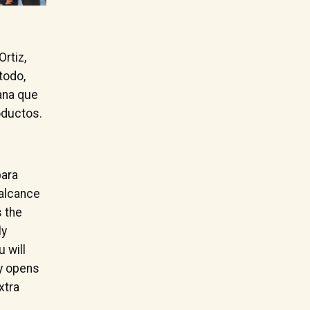
rtiz,
todo,
jana que
oductos.
para
 alcance
s the
ly
 will
ey opens
xtra