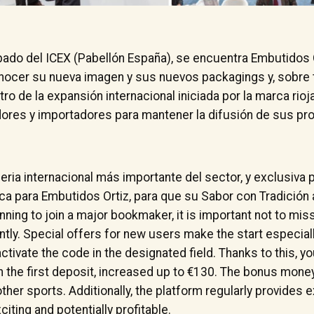
upado del ICEX (Pabellón España), se encuentra Embutidos O
onocer su nueva imagen y sus nuevos packagings y, sobre 
ro de la expansión internacional iniciada por la marca rio
dores y importadores para mantener la difusión de sus pr
feria internacional más importante del sector, y exclusiva 
ca para Embutidos Ortiz, para que su Sabor con Tradición
anning to join a major bookmaker, it is important not to mis
antly. Special offers for new users make the start especial
tivate the code in the designated field. Thanks to this, you
 the first deposit, increased up to €130. The bonus mon
ther sports. Additionally, the platform regularly provides e
ting and potentially profitable.